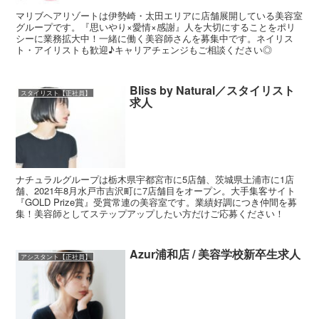
マリブヘアリゾートは伊勢崎・太田エリアに店舗展開している美容室
グループです。『思いやり×愛情×感謝』人を大切にすることをポリ
シーに業務拡大中！一緒に働く美容師さんを募集中です。ネイリス
ト・アイリストも歓迎♪キャリアチェンジもご相談ください◎
Bliss by Natural／スタイリスト
スタイリスト【正社員】
求人
ナチュラルグループは栃木県宇都宮市に5店舗、茨城県土浦市に1店
舗、2021年8月水戸市吉沢町に7店舗目をオープン。大手集客サイト
『GOLD Prize賞』受賞常連の美容室です。業績好調につき仲間を募
集！美容師としてステップアップしたい方だけご応募ください！
Azur浦和店 / 美容学校新卒生求人
アシスタント【正社員】