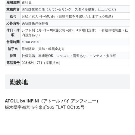
雇用形態
正社員
業務内容
美容師業務全般（カウンセリング、スタイル提案、仕上げなど）
給与
月給／20万円〜50万円（経験年数を考慮いたします ※応相談）
応募資格
美容師免許保持者
休日・休
シフト制（月6休～8休選択制 ※第2、4水曜日定休）・有給休暇制度（社
暇
内規定あり）
営業時間
10:00-20:00
諸手当
昇給随時、賞与・報奨金あり
待遇
社保完備、車通勤OK、レッスン・講習あり、コンテスト参加可
電話番号
028-624-1771（採用担当）
勤務地
ATOLL by INFINI（アトール バイ アンフィニー）
栃木県宇都宮市今泉町365 FLAT OC105号