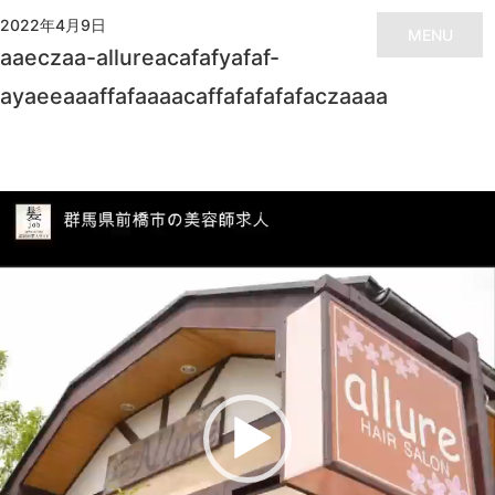
2022年4月9日
MENU
aaeczaa-allureacafafyafaf-
ayaeeaaaffafaaaacaffafafafafaczaaaa
動
画
プ
レ
ー
ヤ
ー